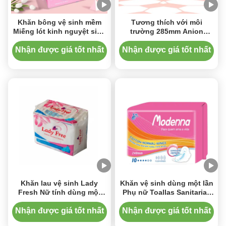
Khăn bông vệ sinh mềm
Tương thích với môi
Miếng lót kinh nguyệt siêu
trường 285mm Anion
mỏng dành cho nữ
Sanitary Napkins Ion âm
Maternity Sanitary Towel
Nhận được giá tốt nhất
Nhận được giá tốt nhất
Pads
Khăn lau vệ sinh Lady
Khăn vệ sinh dùng một lần
Fresh Nữ tính dùng một
Phụ nữ Toallas Sanitarias
lần cực lớn để sử dụng
Ultra Thin Customized
vào ban đêm
Nhận được giá tốt nhất
Nhận được giá tốt nhất