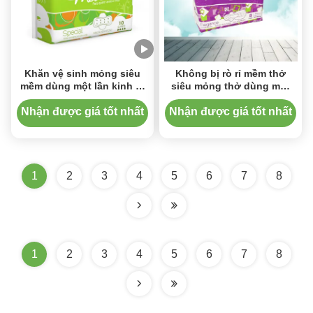
Khăn vệ sinh mỏng siêu
Không bị rò rỉ mềm thở
mềm dùng một lần kinh tế
siêu mỏng thở dùng một
Comfrotable
lần khăn vệ sinh
Nhận được giá tốt nhất
Nhận được giá tốt nhất
1
2
3
4
5
6
7
8
1
2
3
4
5
6
7
8