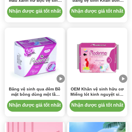
màu xanh nữ Bọc vệ sinh
băng vệ sinh Khăn bông
cánh cho bé gái Bọc vệ
siêu mỏng 285mm có cánh
sinh khăn vệ sinh khăn vệ
Nhận được giá tốt nhất
Nhận được giá tốt nhất
sinh
Băng vệ sinh qua đêm Bề
OEM Khăn vệ sinh hữu cơ
mặt bông dùng một lần
Miếng lót kinh nguyệt siêu
cho phụ nữ có cánh
thấm tùy chỉnh
Nhận được giá tốt nhất
Nhận được giá tốt nhất