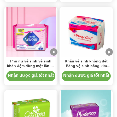
Phụ nữ vệ sinh vệ sinh
Khăn vệ sinh không dệt
khăn đệm dùng một lần vệ
Băng vệ sinh bằng kim
sinh khăn giấy cảm thấy
cương dập nổi kim cương
thoải mái vệ sinh thương
Nhận được giá tốt nhất
Nhận được giá tốt nhất
hiệu đệm cho phụ nữ