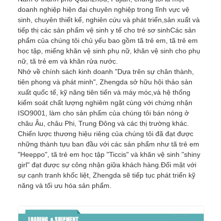
doanh nghiệp hiện đại chuyên nghiệp trong lĩnh vực vệ
sinh, chuyên thiết kế, nghiên cứu và phát triển,sản xuất và
tiếp thị các sản phẩm vệ sinh y tế cho trẻ sơ sinhCác sản
phẩm của chúng tôi chủ yếu bao gồm tã trẻ em, tã trẻ em
học tập, miếng khăn vệ sinh phụ nữ, khăn vệ sinh cho phụ
nữ, tã trẻ em và khăn rửa nước.
Nhớ về chính sách kinh doanh "Dựa trên sự chân thành,
tiên phong và phát minh", Zhengda sở hữu hội thảo sản
xuất quốc tế, kỹ năng tiên tiến và máy móc,và hệ thống
kiểm soát chất lượng nghiêm ngặt cùng với chứng nhận
ISO9001, làm cho sản phẩm của chúng tôi bán nóng ở
châu Âu, châu Phi, Trung Đông và các thị trường khác.
Chiến lược thương hiệu riêng của chúng tôi đã đạt được
những thành tựu ban đầu với các sản phẩm như tã trẻ em
"Heeppo", tã trẻ em học tập "Ticcis" và khăn vệ sinh "shiny
girl" đạt được sự công nhận giữa khách hàng.Đối mặt với
sự cạnh tranh khốc liệt, Zhengda sẽ tiếp tục phát triển kỹ
năng và tối ưu hóa sản phẩm.