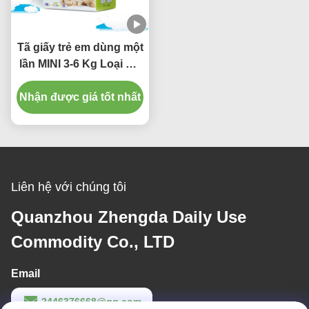
Tã giấy trẻ em dùng một
lần MINI 3-6 Kg Loại ma
thuật siêu thấm siêu
Nhận được giá tốt nhất
thấm
Liên hệ với chúng tôi
Quanzhou Zhengda Daily Use
Commodity Co., LTD
Email
2446376668@qq.com