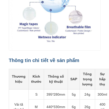
Thông tin chi tiết về sản phẩm
Tổng
Sự
Thương
Kích
Thông số
SAP
trọng
hấp
hiệu
thước
kỹ thuật
lượng
thụ
S
395*280mm
5g
24g
300ml
Vải tã
400
M
440*330mm
6g
26g