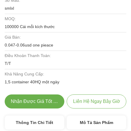
Số Mẫu:
smlxl
MOQ:
100000 Cái mỗi kích thước
Giá Bán:
0.047-0.06usd one pieace
Điều Khoản Thanh Toán:
T/T
Khả Năng Cung Cấp:
1,5 container 40HQ một ngày
Nhận Được Giá Tốt Nhất
Liên Hệ Ngay Bây Giờ
Thông Tin Chi Tiết
Mô Tả Sản Phẩm