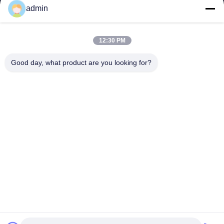
admin
Thời gian làm việc
9:00-22:00
12:30 PM
Địa chỉ của tôi
Good day, what product are you looking for?
Địa chỉ
Tòa nhà phức tạp thứ 14, số 7, đường Xuân Giang, quận Lưu
Giang, thành phố Quảng Châu, tỉnh Phú Sĩ
Điện thoại
86--23200258
Trung Quốc Chất lượng tốt Băng vệ sinh dùng một lần Nhà cung
cấp. -2026 Quanzhou Zhengda Daily Use Commodity Co., LTD
Tất cả các quyền được bảo lưu.