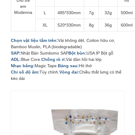
cho trẻ
ml
em
Modenna
L
485*330mm
7g
32g
500ml
XL
520*330mm
8g
36g
600ml
Chọn vật liệu tấm trên:
Vải không dệt, Cotton hữu cơ,
Bamboo Muslin, PLA (biodegradable)
SAP:
Nhật Bản Sumitomo SAP
Bột bùn:
USA IP Bột gỗ
ADL:
Blue Core.
Chống rò rỉ:
Vải đàn hồi hai lớp
Nhạc băng:
Magic Tape.
Bảng sau:
Hít thở
Chỉ số độ ẩm:
Tùy chỉnh.
Vòng đai:
Chiều thắt lưng có thể
kéo dài