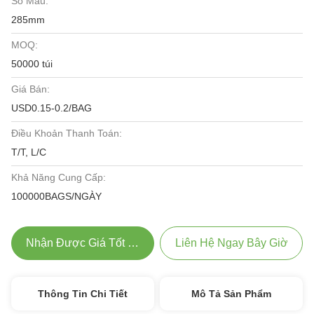
Số Mẫu:
285mm
MOQ:
50000 túi
Giá Bán:
USD0.15-0.2/BAG
Điều Khoản Thanh Toán:
T/T, L/C
Khả Năng Cung Cấp:
100000BAGS/NGÀY
Nhận Được Giá Tốt Nhất
Liên Hệ Ngay Bây Giờ
Thông Tin Chi Tiết
Mô Tả Sản Phẩm