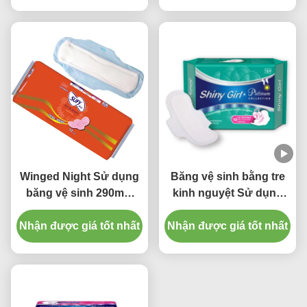
Winged Night Sử dụng
Băng vệ sinh bằng tre
băng vệ sinh 290mm
kinh nguyệt Sử dụng
Tấm Maxi siêu thấm
trong ngày 245mm
Nhận được giá tốt nhất
dùng một lần
Nhận được giá tốt nhất
dùng một lần cho phụ
nữ