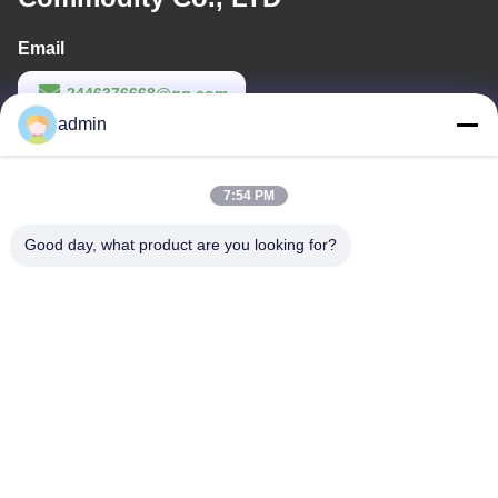
Email
2446376668@qq.com
admin
Thời gian làm việc
9:00-22:00
7:54 PM
Địa chỉ của tôi
Good day, what product are you looking for?
Địa chỉ
Tòa nhà phức tạp thứ 14, số 7, đường Xuân Giang, quận Lưu
Giang, thành phố Quảng Châu, tỉnh Phú Sĩ
Điện thoại
86--23200258