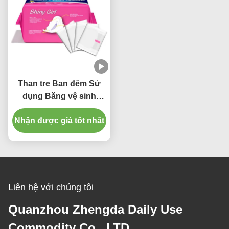
Than tre Ban đêm Sử
dụng Băng vệ sinh
Băng vệ sinh Không dệt
Nhận được giá tốt nhất
có thể phân hủy sinh
học
Liên hệ với chúng tôi
Quanzhou Zhengda Daily Use
Commodity Co., LTD